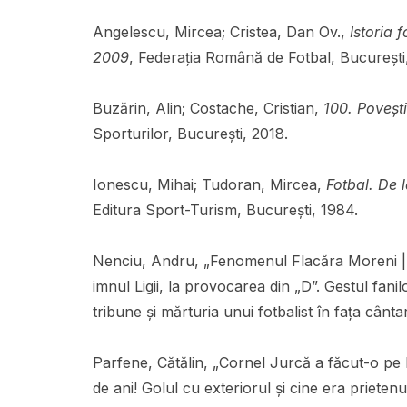
Angelescu, Mircea; Cristea, Dan Ov.,
Istoria 
2009
, Federația Română de Fotbal, București
Buzărin, Alin; Costache, Cristian,
100. Poveșt
Sporturilor, București, 2018.
Ionescu, Mihai; Tudoran, Mircea,
Fotbal. De 
Editura Sport-Turism, București, 1984.
Nenciu, Andru, „Fenomenul Flacăra Moreni | Ga
imnul Ligii, la provocarea din „D”. Gestul fani
tribune și mărturia unui fotbalist în fața cânta
Parfene, Cătălin, „Cornel Jurcă a făcut-o p
de ani! Golul cu exteriorul și cine era prieten