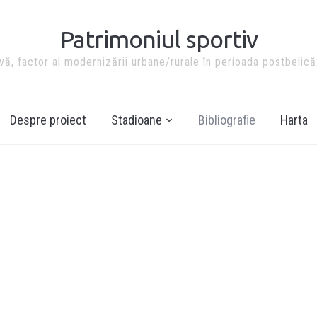
Patrimoniul sportiv
ivă, factor al modernizării urbane/rurale în perioada postbelică
Despre proiect
Stadioane
Bibliografie
Harta