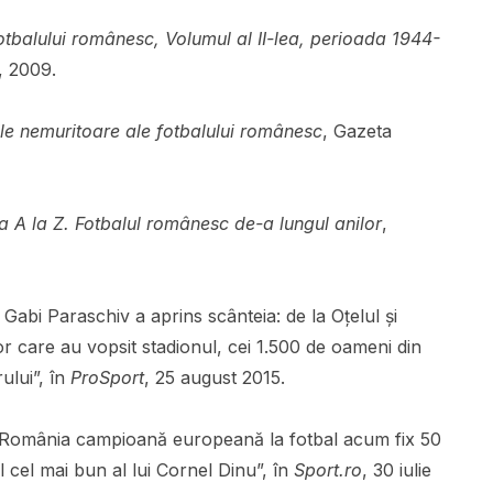
fotbalului românesc, Volumul al II-lea, perioada 1944-
, 2009.
ile nemuritoare ale fotbalului românesc
, Gazeta
la A la Z. Fotbalul românesc de-a lungul anilor
,
bi Paraschiv a aprins scânteia: de la Oțelul și
lor care au vopsit stadionul, cei 1.500 de oameni din
rului”, în
ProSport
, 25 august 2015.
e România campioană europeană la fotbal acum fix 50
ul cel mai bun al lui Cornel Dinu”, în
Sport.ro
, 30 iulie